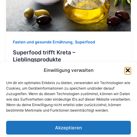
,
Fasten und gesunde Ernährung
Superfood
Superfood trifft Kreta –
Lieblingsprodukte
Einwilligung verwalten
Franzi
/
10. November 2024
Um dir ein optimales Erlebnis zu bieten, verwenden wir Technologien wie
Hallo Ihr Lieben, ich liebe es, die Kräuter und Tees,
Cookies, um Geräteinformationen zu speichern und/oder darauf
das tolle Olivenöl und den Thymianhonig von Kreta
zuzugreifen. Wenn du diesen Technologien zustimmst, können wir Daten
beim Kochen […]
wie das Surfverhalten oder eindeutige IDs auf dieser Website verarbeiten.
Wenn du deine Einwilligung nicht erteilst oder zurückziehst, können
bestimmte Merkmale und Funktionen beeinträchtigt werden.
Akzeptieren
Copyright © Irene Meints 2026. Alle Rechte vorbehalten.
*Hinweis: Als Amazon-Partner verdiene ich an qualifizierten