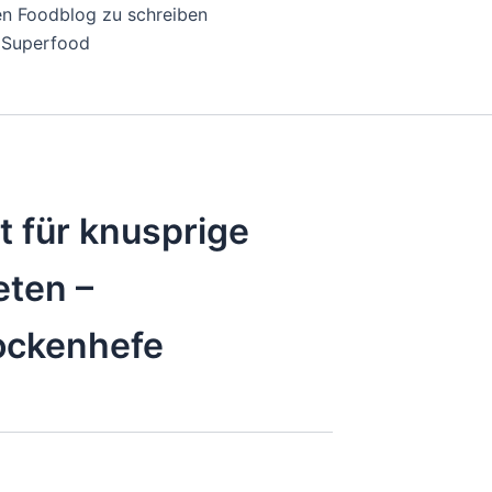
en Foodblog zu schreiben
Superfood
t für knusprige
eten –
rockenhefe