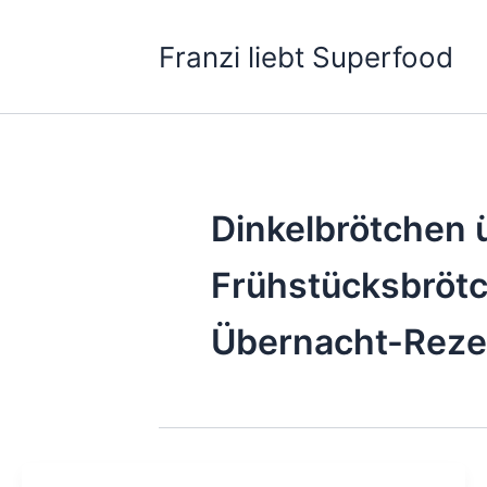
Zum
Inhalt
Franzi liebt Superfood
springen
Dinkelbrötchen 
Frühstücksbrötc
Übernacht-Rezep