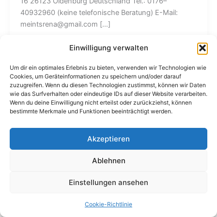
16 26123 Oldenburg Deutschland Tel.: 0176–
40932960 (keine telefonische Beratung) E-Mail:
meintsrena@gmail.com […]
Einwilligung verwalten
Um dir ein optimales Erlebnis zu bieten, verwenden wir Technologien wie
Cookies, um Geräteinformationen zu speichern und/oder darauf
zuzugreifen. Wenn du diesen Technologien zustimmst, können wir Daten
wie das Surfverhalten oder eindeutige IDs auf dieser Website verarbeiten.
Wenn du deine Einwilligung nicht erteilst oder zurückziehst, können
bestimmte Merkmale und Funktionen beeinträchtigt werden.
Akzeptieren
Copyright © Irene Meints 2026. Alle Rechte vorbehalten.
*Hinweis: Als Amazon-Partner verdiene ich an qualifizierten
Ablehnen
Verkäufen. Für dich entstehen dabei keine zusätzlichen Kosten.
Cookie-Richtlinie (EU)
Einstellungen ansehen
Impressum
Datenschutz
Cookie-Richtlinie